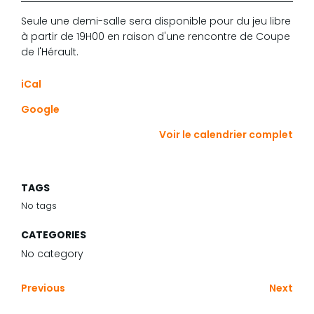
(seule
Seule une demi-salle sera disponible pour du jeu libre
une
à partir de 19H00 en raison d'une rencontre de Coupe
demi-
de l'Hérault.
salle
sera
iCal
disponible
pour
Google
du
jeu
Voir le calendrier complet
libre
à
partir
TAGS
de
No tags
19H00)
CATEGORIES
No category
Previous
Next