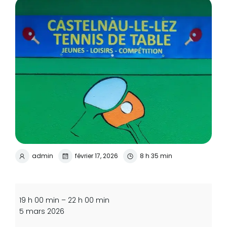
admin
février 17, 2026
8 h 35 min
Compétition
"coupe
19 h 00 min
–
22 h 00 min
de
5 mars 2026
l'Hérault"