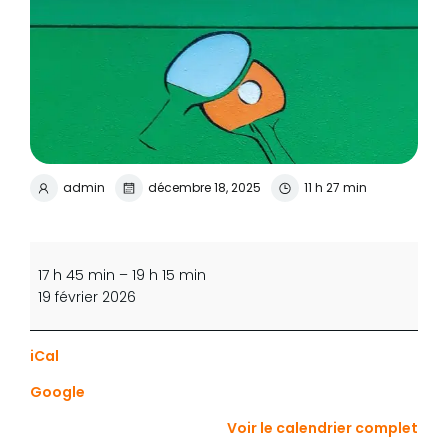
admin
décembre 18, 2025
11 h 27 min
Entraînement
dirigé
17 h 45 min
–
19 h 15 min
jeunes
19 février 2026
iCal
Google
Voir le calendrier complet