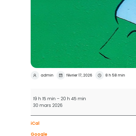
admin
février 17, 2026
8 h 58 min
Entrainement
dirigé
19 h 15 min
–
20 h 45 min
loisir
30 mars 2026
groupe
1
iCal
Google