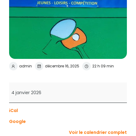
admin
décembre 16, 2025
22 h 09 min
Fermeture
palais
4 janvier 2026
des
sports
iCal
Google
Voir le calendrier complet