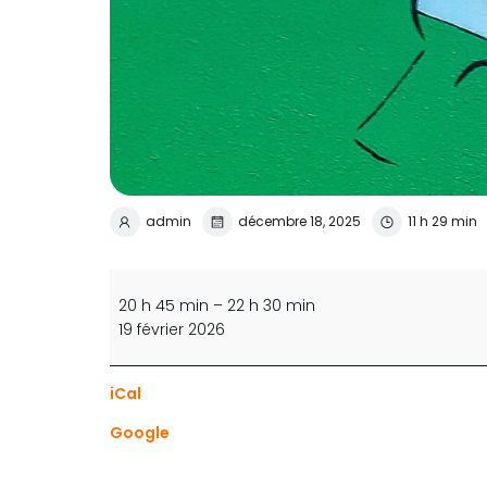
admin
décembre 18, 2025
11 h 29 min
Jeu
libre
20 h 45 min
–
22 h 30 min
(réservé
19 février 2026
compétition)
iCal
Google