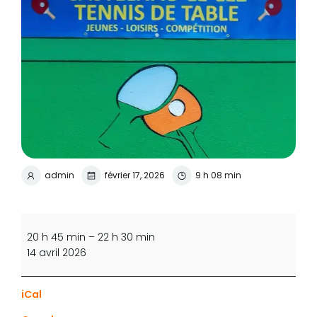
admin
février 17, 2026
9 h 08 min
Jeu
libre
20 h 45 min
–
22 h 30 min
(réservé
14 avril 2026
compétition
équipes
iCal
1,2,3
ou