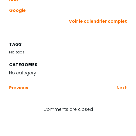
y
compris
Google
jeunes
du
Voir le calendrier complet
club
accompagnés
d’un
TAGS
parent)
No tags
CATEGORIES
No category
Previous
Next
Comments are closed