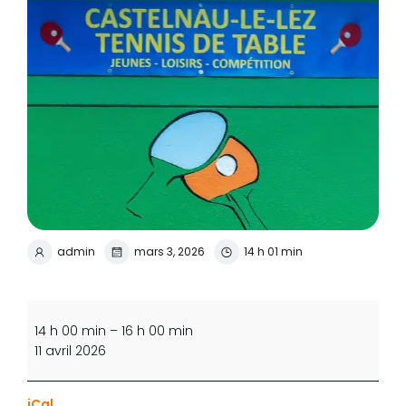
admin
mars 3, 2026
14 h 01 min
Jeu
libre
14 h 00 min
–
16 h 00 min
(ouvert
11 avril 2026
à
tous,
iCal