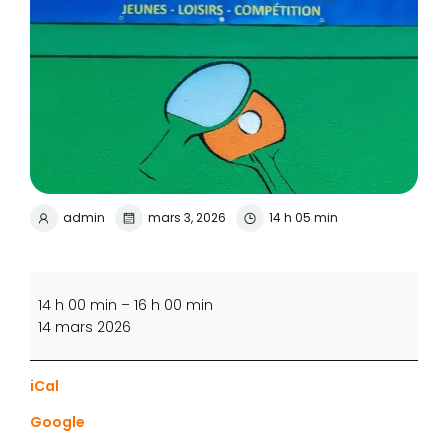
admin
mars 3, 2026
14 h 05 min
Jeu
libre
14 h 00 min
–
16 h 00 min
(seulement
14 mars 2026
une
demi-
iCal
salle
disponible)
Google